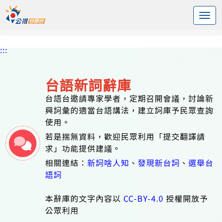
:::
中央內容區塊
頭頁
台語新詞辭庫
標籤 美妝保養
:::
台語新詞辭庫
台語台邀請專家學者，定期召開會議，討論新
興詞彙的適當台語講法，建立詞庫予民眾查詢
使用。
若是揣無資料，歡迎民眾利用「提交翻譯請
求」功能提供建議。
相關連結：
新詞啥人知
、
發現新台詞
、
選舉台
語詞
本辭庫的文字內容以
CC-BY-4.0
授權開放予
公眾利用