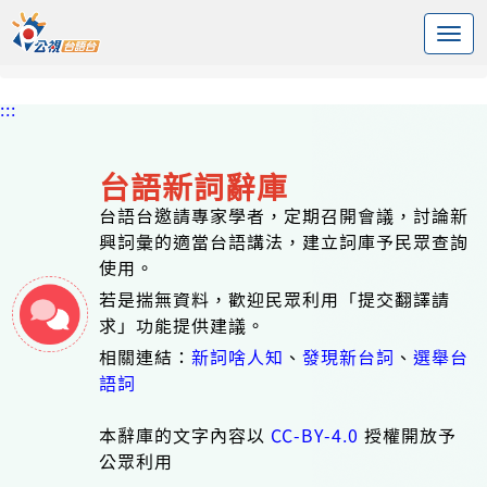
:::
中央內容區塊
頭頁
台語新詞辭庫
標籤 軟體
:::
台語新詞辭庫
台語台邀請專家學者，定期召開會議，討論新
興詞彙的適當台語講法，建立詞庫予民眾查詢
使用。
若是揣無資料，歡迎民眾利用「提交翻譯請
求」功能提供建議。
相關連結：
新詞啥人知
、
發現新台詞
、
選舉台
語詞
本辭庫的文字內容以
CC-BY-4.0
授權開放予
公眾利用