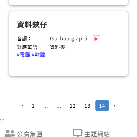
資料鋏仔
音讀：
tsu-liāu giap-á
對應華語：
資料夾
#電腦
#軟體
‹
1
...
...
12
13
14
›
:::
公廣集團
主題網站