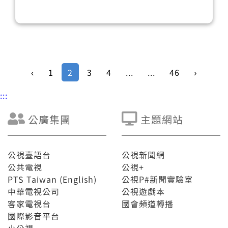
‹
1
2
3
4
...
...
46
›
:::
公廣集團
主題網站
公視臺語台
公視新聞網
公共電視
公視+
PTS Taiwan (English)
公視P#新聞實驗室
中華電視公司
公視遊戲本
客家電視台
國會頻道轉播
國際影音平台