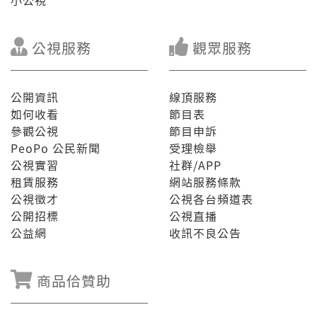
小公視
公視服務
觀眾服務
公開資訊
線頂服務
如何收看
節目表
參觀公視
節目申訴
PeoPo 公民新聞
受理檢舉
公視實習
社群/APP
租賃服務
網站服務條款
公視徵才
公視各台頻道表
公開招標
公視直播
公益網
收訊不良公告
商品佮贊助