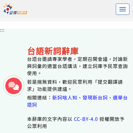
:::
中央內容區塊
頭頁
台語新詞辭庫
標籤 狗
:::
台語新詞辭庫
台語台邀請專家學者，定期召開會議，討論新
興詞彙的適當台語講法，建立詞庫予民眾查詢
使用。
若是揣無資料，歡迎民眾利用「提交翻譯請
求」功能提供建議。
相關連結：
新詞啥人知
、
發現新台詞
、
選舉台
語詞
本辭庫的文字內容以
CC-BY-4.0
授權開放予
公眾利用