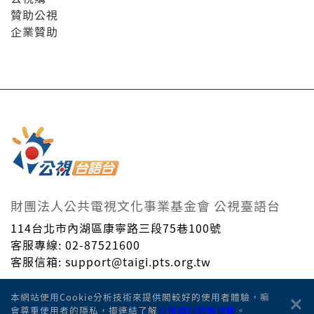
贊助公視
企業贊助
財團法人公共電視文化事業基金會 公視臺語台
114台北市內湖區康寧路三段75巷100號
客服專線: 02-87521600
客服信箱: support@taigi.pts.org.tw
Taiwan Public Television Service Foundation. © All
×
本網站使用Cookie分析技術來提供閣較好的使用者體驗，嘛
Rights Reserved.
會尊重使用者的隱私，揤連結了解
公視網站服務條款
。