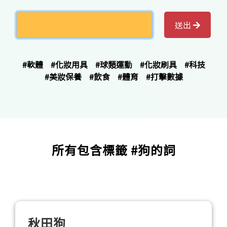
送出
#軟體
#化妝用具
#球類運動
#化妝刷具
#科技
#美妝保養
#飲食
#體育
#打擊數據
所有包含標籤 #狗的詞
秋田狗