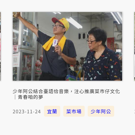
少年阿公結合臺語佮音樂，注心推廣菜市仔文化
｜青春咱的夢
2023-11-24
宜蘭
菜市場
少年阿公