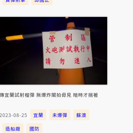
傳宜蘭試射榴彈 無爆炸閣拍毋見 暗時才揣著
2023-08-25
宜蘭
未爆彈
蘇澳
造船廠
國防