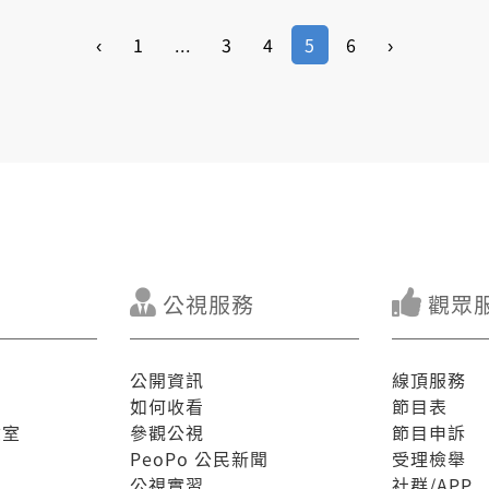
‹
1
...
3
4
5
6
›
公視服務
觀眾
公開資訊
線頂服務
如何收看
節目表
驗室
參觀公視
節目申訴
PeoPo 公民新聞
受理檢舉
公視實習
社群/APP