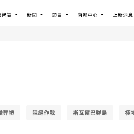
語智識
新聞
節目
南部中心
上新消息
體葬禮
阻絕作戰
斯瓦爾巴群島
極