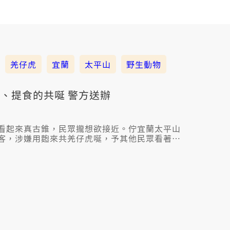
羌仔虎
宜蘭
太平山
野生動物
、提食的共唌 警方送辦
看起來真古錐，民眾攏想欲接近。佇宜蘭太平山
客，涉嫌用麭來共羌仔虎唌，予其他民眾看著當
充分，這位亂飼的民眾也予警方函送，可能會有
30萬罰金。