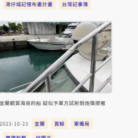
湯仔城記憶布畫計畫
台灣記事簿
宜蘭觀賞海翁的船 疑似予軍方試射假炮彈搩著
2023-10-23
宜蘭
賞鯨
軍備局
實彈射擊
邱國正