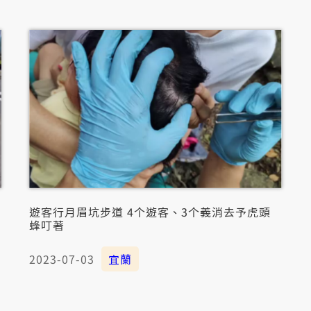
遊客行月眉坑步道 4个遊客、3个義消去予虎頭
蜂叮著
2023-07-03
宜蘭