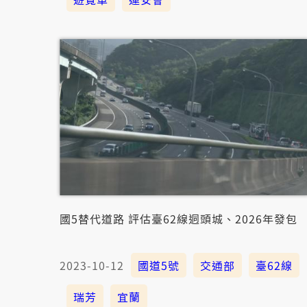
國5替代道路 評估臺62線迵頭城、2026年發包
2023-10-12
國道5號
交通部
臺62線
瑞芳
宜蘭