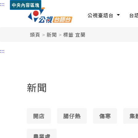
:::
中央內容區塊
公視臺語台
台
頭頁
新聞
標籤 宜蘭
:::
新聞
開店
腸仔熱
傷寒
集
農業處