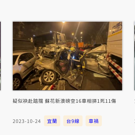
疑似袂赴踏擋 蘇花新澳磅空16車相挵1死11傷
2023-10-24
宜蘭
台9線
車禍