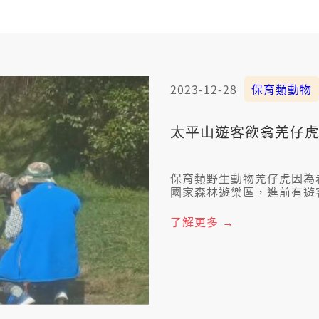
2023-12-28
保育類動物
太平山遊客欲翕羌仔虎
保育類野生動物羌仔虎因為
國家森林遊樂區，進前有遊
場翕落來檢舉。也因為證據
一年以下的有期刑期，上懸
了解更多 →