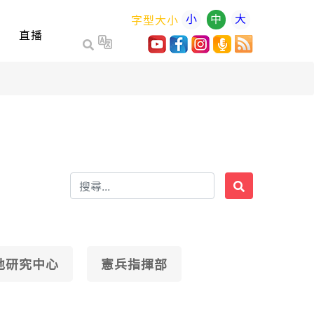
小
中
大
字型大小
直播
地研究中心
憲兵指揮部