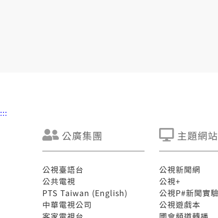
:::
公廣集團
主題網站
公視臺語台
公視新聞網
公共電視
公視+
PTS Taiwan (English)
公視P#新聞實
中華電視公司
公視遊戲本
客家電視台
國會頻道轉播