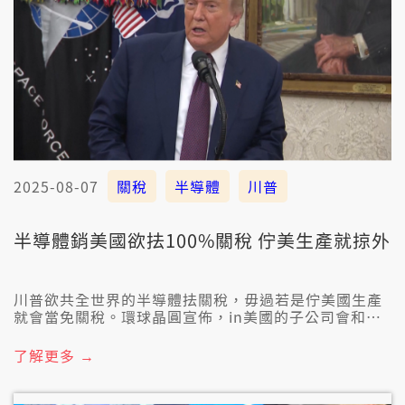
2025-08-07
關稅
半導體
川普
半導體銷美國欲抾100%關稅 佇美生產就掠外
川普欲共全世界的半導體抾關稅，毋過若是佇美國生產
就會當免關稅。環球晶圓宣佈，in美國的子公司會和蘋
果合作，強化美國半導體製造供應鏈。另外，川普改
喙，'講台積電欲佇美國投資美金兩千億，台積電暫時無
了解更多 →
欲回應。