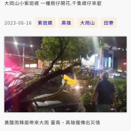
大岡山小紫斑蝶 一欉樹仔開花.千隻蝶仔來歇
2023-06-16
紫斑蝶
高雄
大岡山
田寮
黃酸雨鋒面帶來大雨 臺南、高雄攏傳出災情