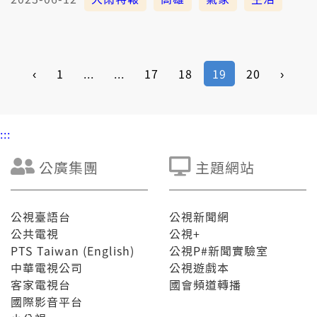
‹
1
...
...
17
18
19
20
›
:::
公廣集團
主題網站
公視臺語台
公視新聞網
公共電視
公視+
PTS Taiwan (English)
公視P#新聞實驗室
中華電視公司
公視遊戲本
客家電視台
國會頻道轉播
國際影音平台