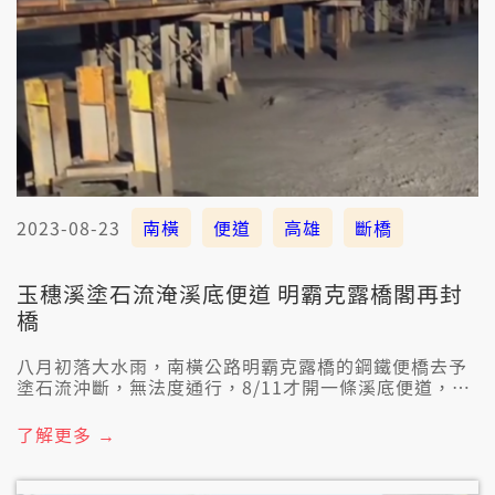
2023-08-23
南橫
便道
高雄
斷橋
玉穗溪塗石流淹溪底便道 明霸克露橋閣再封
橋
八月初落大水雨，南橫公路明霸克露橋的鋼鐵便橋去予
塗石流沖斷，無法度通行，8/11才開一條溪底便道，想
袂到昨暝山區摔大雨，溪底便道嘛去予塗石流淹去，造
成高雄桃源區的復興、拉芙蘭佮梅山三个里交通斷站，
了解更多 →
8/23停班停課一日，工務段早起趕緊去現場處理，便道
啥物時陣會當搶通，目前當咧評估。