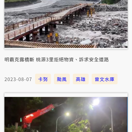
明霸克露橋斷 桃源3里拒絕物資、訴求安全道路
2023-08-07
卡努
颱風
高雄
曾文水庫