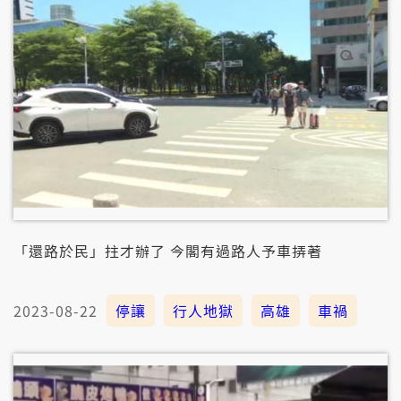
「還路於民」拄才辦了 今閣有過路人予車挵著
2023-08-22
停讓
行人地獄
高雄
車禍