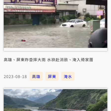
高雄、屏東昨昏摔大雨 水袂赴消敨、淹入徛家厝
2023-08-18
高雄
屏東
淹水