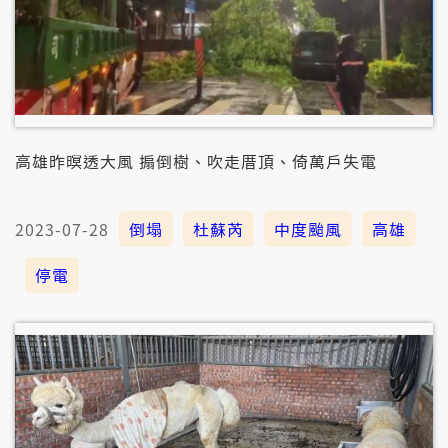
高雄昨暝透大風 搧倒樹、吹走厝頂、倚萬戶失電
2023-07-28
倒塌
杜蘇芮
中度颱風
高雄
停電