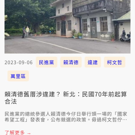
2023-09-06
民進黨
賴清德
違建
柯文哲
萬里區
賴清德舊厝涉違建？ 新北：民國70年前起算
合法
民進黨的總統參選人賴清德今仔日舉行頭一場的「國家
希望工程」發表會，公布競選的政策。毋過柯文哲佇新
竹的舊厝Hong煏出違建了後，賴清德佇新北萬里的舊
厝也煏出可能是違建。新北市政府到現場會勘了後，表
了解更多 →