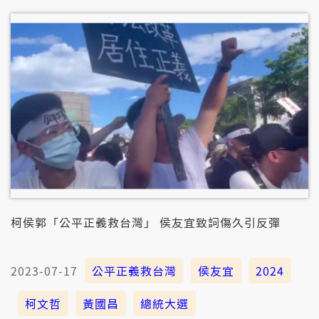
柯侯郭「公平正義救台灣」 侯友宜致詞傷久引反彈
2023-07-17
公平正義救台灣
侯友宜
2024
柯文哲
黃國昌
總統大選