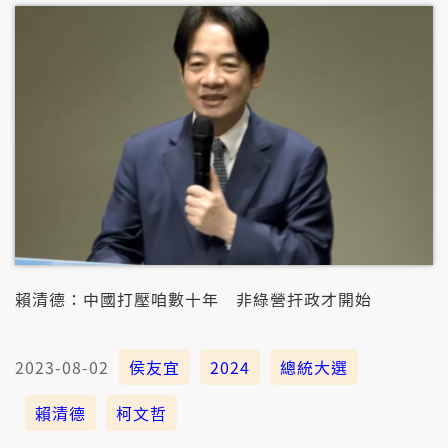
賴清德：中國打壓咱數十年 非綠營扞政才開始
2023-08-02
侯友宜
2024
總統大選
賴清德
柯文哲