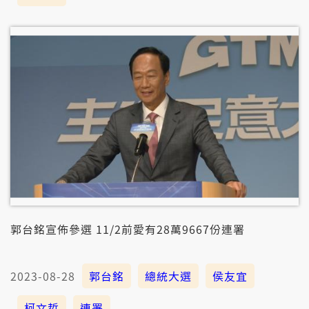
郭台銘宣佈參選 11/2前愛有28萬9667份連署
2023-08-28
郭台銘
總統大選
侯友宜
柯文哲
連署