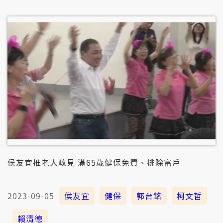
示這間厝是98年進前的違建，若準會當提出佇民國70年
進前就有，就會當認定是合法的。
侯友宜推老人政見 滿65歲健保免費、排除富戶
2023-09-05
侯友宜
健保
郭台銘
柯文哲
賴清德