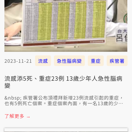
2023-11-21
流感
急性腦病變
重症
疾管署
流感添5死、重症23例 13歲少年人急性腦病
變
&nbsp; 疾管署公布頂禮拜新增23例流感引起的重症，
也有5例死亡個案。重症個案內面，有一名13歲的少年
囡仔，本身無病、也無注流感疫苗，11月發病了後的一
禮拜，就行為怪怪、性情改變，醫師認定是急性腦病
了解更多 →
變，目前猶咧蹛院治療。