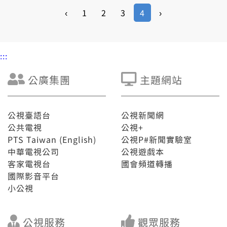
‹
1
2
3
4
›
:::
公廣集團
主題網站
公視臺語台
公視新聞網
公共電視
公視+
PTS Taiwan (English)
公視P#新聞實驗室
中華電視公司
公視遊戲本
客家電視台
國會頻道轉播
國際影音平台
小公視
公視服務
觀眾服務