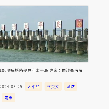
100噸級巡防艇駐守太平島 專家：通護衛南海
2024-03-25
太平島
蔡英文
國防
兩岸