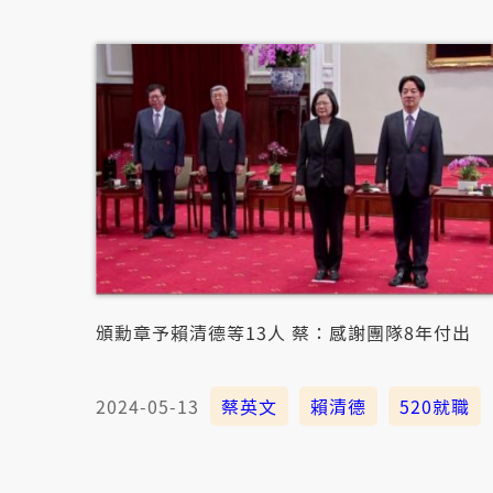
頒勳章予賴清德等13人 蔡：感謝團隊8年付出
2024-05-13
蔡英文
賴清德
520就職