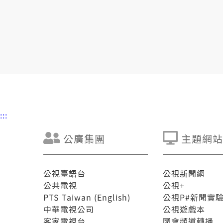
:::
公廣集團
主題網站
公視臺語台
公視新聞網
公共電視
公視+
PTS Taiwan (English)
公視P#新聞實
中華電視公司
公視遊戲本
客家電視台
國會頻道轉播