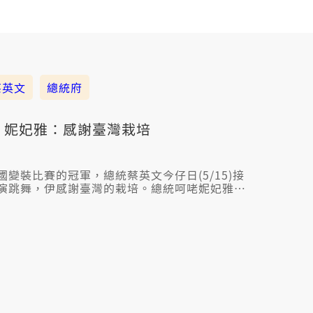
蔡英文
總統府
 妮妃雅：感謝臺灣栽培
變裝比賽的冠軍，總統蔡英文今仔日(5/15)接
演跳舞，伊感謝臺灣的栽培。總統呵咾妮妃雅的
勵著真濟臺灣人勇敢做家己。