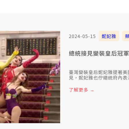
2024-05-15
妮妃雅
總統接見變裝皇后冠軍
臺灣變裝皇后妮妃雅提著美國
見，妮妃雅也佇總統府內表
勇氣，相信伊的經驗，會鼓
了解更多 →