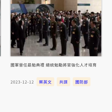
國軍晉任勗勉典禮 總統勉勵將官強化人才培育
2023-12-12
蔡英文
共諜
國防部