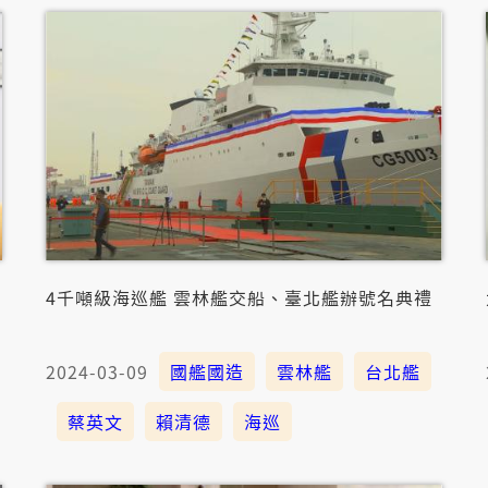
4千噸級海巡艦 雲林艦交船、臺北艦辦號名典禮
2024-03-09
國艦國造
雲林艦
台北艦
蔡英文
賴清德
海巡