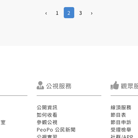
‹
1
2
3
›
公視服務
觀眾
公開資訊
線頂服務
如何收看
節目表
驗室
參觀公視
節目申訴
PeoPo 公民新聞
受理檢舉
公視實習
社群/APP