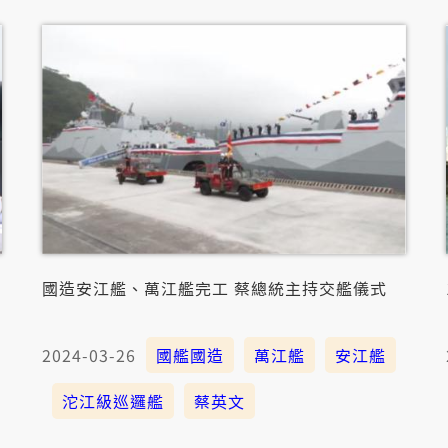
國造安江艦、萬江艦完工 蔡總統主持交艦儀式
2024-03-26
國艦國造
萬江艦
安江艦
沱江級巡邏艦
蔡英文