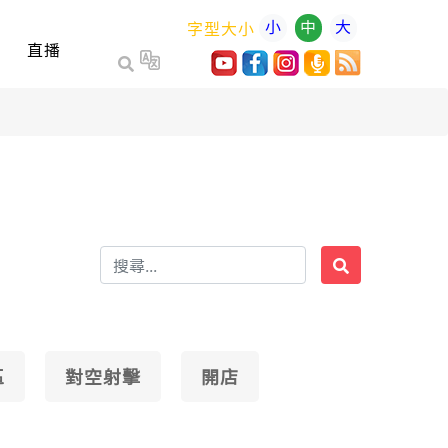
小
中
大
字型大小
直播
區
對空射擊
開店