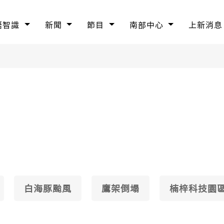
語智識
新聞
節目
南部中心
上新消息
白海豚颱風
鷹架倒塌
楠梓科技園