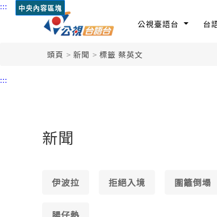
:::
中央內容區塊
公視臺語台
台
頭頁
新聞
標籤 蔡英文
:::
新聞
伊波拉
拒絕入境
圍籬倒塌
腸仔熱